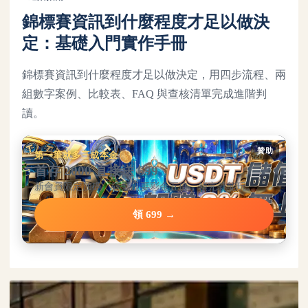
錦標賽資訊到什麼程度才足以做決
定：基礎入門實作手冊
錦標賽資訊到什麼程度才足以做決定，用四步流程、兩
組數字案例、比較表、FAQ 與查核清單完成進階判
讀。
贊助
第一筆就多三成本金
首存 2000 直接送 699
新會員限定加碼，碼量只要彩金五倍，領完就能玩。
領 699 →