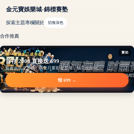
金元寶娛樂城-錦標賽塾
探索
主題
專欄
關於
切換深色
合作推薦
贊助
第一筆就多三成本金
首存 2000 直接送 699
新會員限定加碼，碼量只要彩金五倍，領完就能玩。
領 699 →