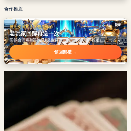
合作推薦
贊助
很久沒回來？這包是你的
老玩家回歸再送一次
回鍋會員專屬彩金，優惠頁面一鍵領取不用問客服。
領回歸禮 →