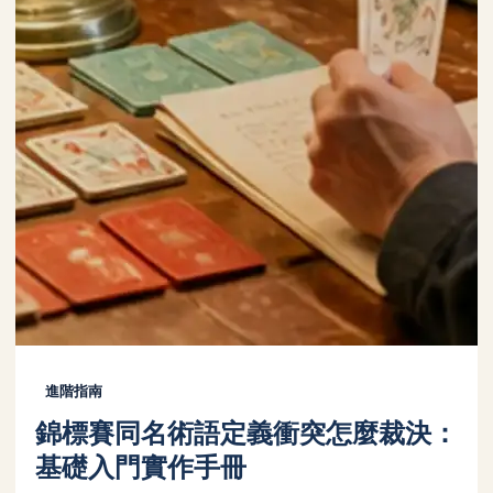
進階指南
錦標賽同名術語定義衝突怎麼裁決：
基礎入門實作手冊