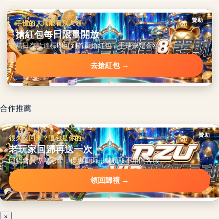
贊助
手慢的人只能看別人領
搶紅包每日限量開放
當日存款達標即可到首頁搶紅包，手速決定金額。
去搶紅包 →
合作推薦
贊助
很久沒回來？這包是你的
老玩家回歸再送一次
回鍋會員專屬彩金，優惠頁面一鍵領取不用問客服。
領回歸禮 →
×