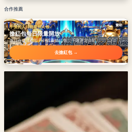
合作推薦
贊助
手慢的人只能看別人領
搶紅包每日限量開放
當日存款達標即可到首頁搶紅包，手速決定金額。
去搶紅包 →