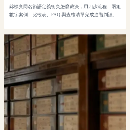
錦標賽同名術語定義衝突怎麼裁決，用四步流程、兩組
數字案例、比較表、FAQ 與查核清單完成進階判讀。