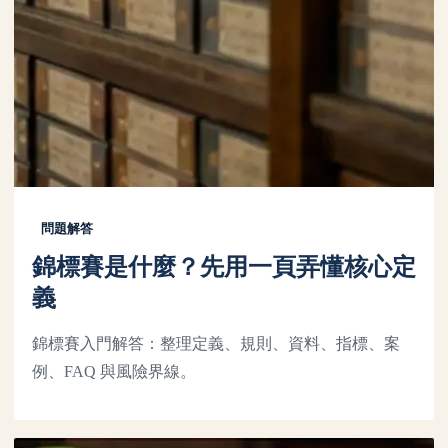
問題解答
錦標賽是什麼？先用一頁弄懂核心定
義
錦標賽入門解答：整理定義、規則、資料、指標、案
例、FAQ 與風險界線。