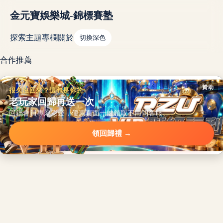
金元寶娛樂城-錦標賽塾
探索
主題
專欄
關於
切換深色
合作推薦
贊助
很久沒回來？這包是你的
老玩家回歸再送一次
回鍋會員專屬彩金，優惠頁面一鍵領取不用問客服。
領回歸禮 →