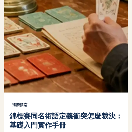
進階指南
錦標賽同名術語定義衝突怎麼裁決：
基礎入門實作手冊