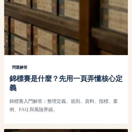
問題解答
錦標賽是什麼？先用一頁弄懂核心定
義
錦標賽入門解答：整理定義、規則、資料、指標、案
例、FAQ 與風險界線。