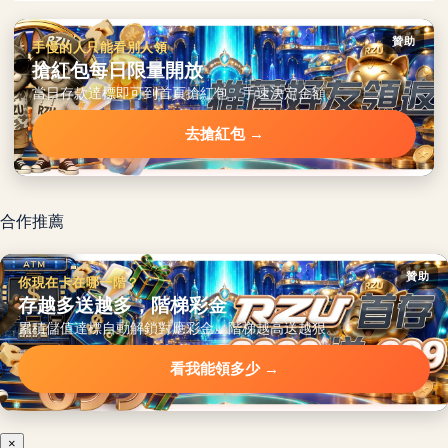
贊助
手慢的人只能看別人領
搶紅包每日限量開放
當日存款達標即可到首頁搶紅包，手速決定金額。
去搶紅包 →
合作推薦
贊助
你現在卡在哪一階？
存越多送越多，階梯彩金
累積儲值達標自動解鎖對應彩金，階梯越高送越狠。
看我能領多少 →
×