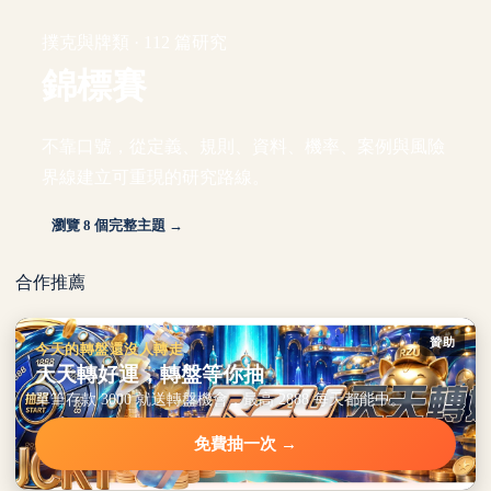
撲克與牌類 · 112 篇研究
錦標賽
不靠口號，從定義、規則、資料、機率、案例與風險
界線建立可重現的研究路線。
瀏覽 8 個完整主題 →
合作推薦
贊助
今天的轉盤還沒人轉走
天天轉好運，轉盤等你抽
單筆存款 3000 就送轉盤機會，最高 2888 每天都能中。
免費抽一次 →