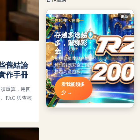
贊助
你現在卡在哪一
階？
存越多送越
多，階梯彩
金
累積儲值達標自動
些舊結論
解鎖對應彩金，階
梯越高送越狠。
實作手冊
看我能領多
必須重算，用四
少 →
FAQ 與查核