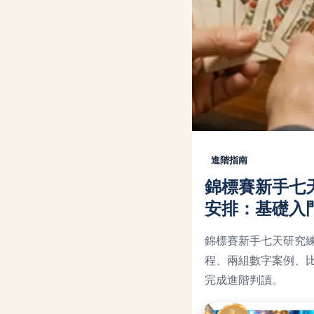
進階指南
錦標賽新手七
安排：基礎入
錦標賽新手七天研究
程、兩組數字案例、比
完成進階判讀。