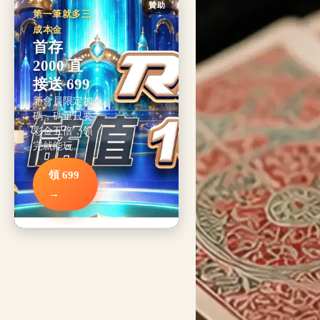
贊助
第一筆就多三
成本金
首存
2000 直
接送 699
新會員限定加
碼，碼量只要
彩金五倍，領
完就能玩。
領 699
→