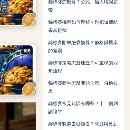
錦標賽怎麼算？公式、輸入與誤差
帶
錦標賽機率如何理解？別把短期結
果當規律
錦標賽賠率怎麼換算？價格與機率
的差別
贊助
錦標賽策略怎麼建立？可重現的四
步流程
錦標賽新手怎麼開始？第一份檢核
表
錦標賽常見錯誤有哪些？十二個判
讀陷阱
錦標賽數據去哪裡看？來源與更新