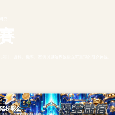
篇研究
賽
、規則、資料、機率、案例與風險界線建立可重現的研究路線。
階梯彩金
對應彩金，階梯越高送越狠。