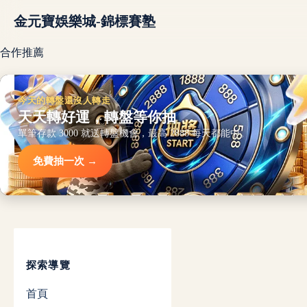
金元寶娛樂城-錦標賽塾
合作推薦
今天的轉盤還沒人轉走
天天轉好運，轉盤等你抽
單筆存款 3000 就送轉盤機會，最高 2888 每天都能中。
免費抽一次 →
探索導覽
首頁