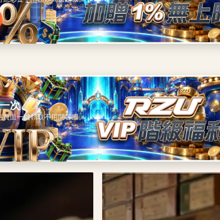
的
一次
惠頁面一鍵領取不用問客服。