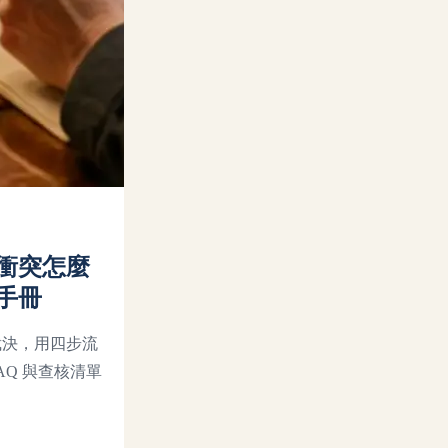
衝突怎麼
手冊
裁決，用四步流
Q 與查核清單