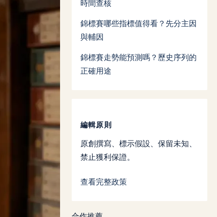
時間查核
錦標賽哪些指標值得看？先分主因
與輔因
錦標賽走勢能預測嗎？歷史序列的
正確用途
編輯原則
原創撰寫、標示假設、保留未知、
禁止獲利保證。
查看完整政策
合作推薦