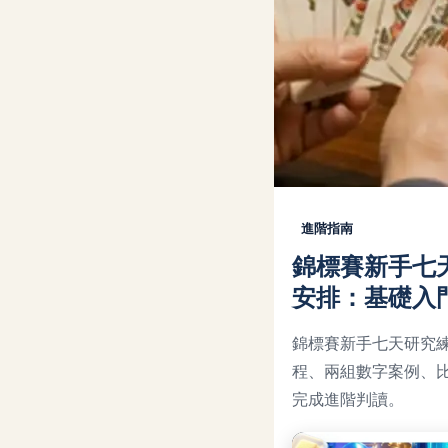
進階指南
錦標賽新手七
安排：基礎入
錦標賽新手七天研究
程、兩組數字案例、比
完成進階判讀。