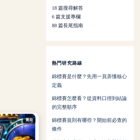
18 篇搜尋解答
6 篇支援專欄
88 篇長尾指南
熱門研究路線
錦標賽是什麼？先用一頁弄懂核心
定義
錦標賽怎麼看？從資料口徑到結論
的完整順序
錦標賽規則有哪些？開始前必查的
贊助
條件