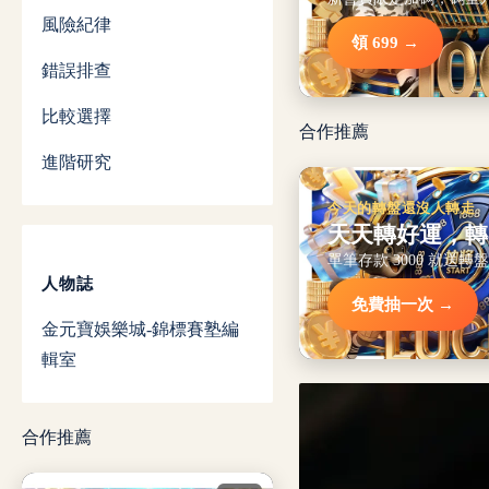
風險紀律
領 699 →
錯誤排查
比較選擇
合作推薦
進階研究
今天的轉盤還沒人轉走
天天轉好運，轉
單筆存款 3000 就送轉
人物誌
免費抽一次 →
金元寶娛樂城-錦標賽塾編
輯室
合作推薦