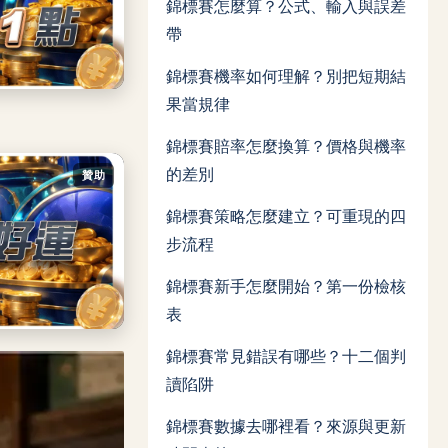
錦標賽怎麼算？公式、輸入與誤差
帶
錦標賽機率如何理解？別把短期結
果當規律
錦標賽賠率怎麼換算？價格與機率
的差別
贊助
錦標賽策略怎麼建立？可重現的四
步流程
錦標賽新手怎麼開始？第一份檢核
表
錦標賽常見錯誤有哪些？十二個判
讀陷阱
錦標賽數據去哪裡看？來源與更新