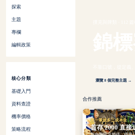
探索
主題
撲克與牌類 · 112 
專欄
錦標
編輯政策
不靠口號，從定義
核心分類
瀏覽 8 個完整主題 →
基礎入門
合作推薦
資料查證
機率價格
第一筆就多三成本金
首存 2000 直接送
策略流程
新會員限定加碼，碼量