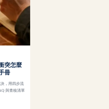
衝突怎麼
手冊
裁決，用四步流
Q 與查核清單