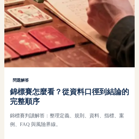
問題解答
錦標賽怎麼看？從資料口徑到結論的
完整順序
錦標賽判讀解答：整理定義、規則、資料、指標、案
例、FAQ 與風險界線。