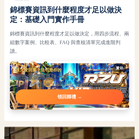
錦標賽資訊到什麼程度才足以做決
定：基礎入門實作手冊
錦標賽資訊到什麼程度才足以做決定，用四步流程、兩
組數字案例、比較表、FAQ 與查核清單完成進階判
讀。
贊助
很久沒回來？這包是你的
老玩家回歸再送一次
回鍋會員專屬彩金，優惠頁面一鍵領取不用問客服。
領回歸禮 →