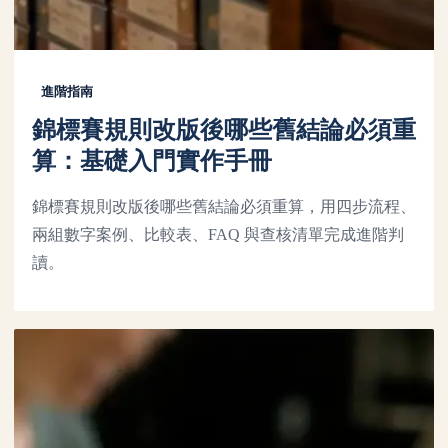
進階指南
錦標賽規則改版後哪些舊結論必須重
算：基礎入門實作手冊
錦標賽規則改版後哪些舊結論必須重算，用四步流程、
兩組數字案例、比較表、FAQ 與查核清單完成進階判
讀。