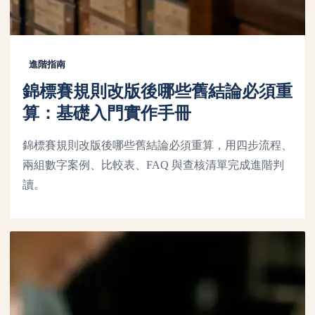
進階指南
錦標賽規則改版後哪些舊結論必須重
算：基礎入門實作手冊
錦標賽規則改版後哪些舊結論必須重算，用四步流程、
兩組數字案例、比較表、FAQ 與查核清單完成進階判
讀。