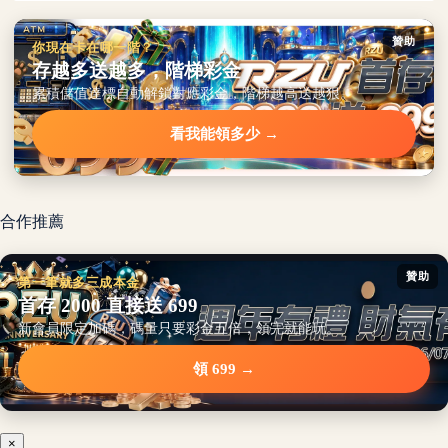
贊助
你現在卡在哪一階？
存越多送越多，階梯彩金
累積儲值達標自動解鎖對應彩金，階梯越高送越狠。
看我能領多少 →
合作推薦
贊助
第一筆就多三成本金
首存 2000 直接送 699
新會員限定加碼，碼量只要彩金五倍，領完就能玩。
領 699 →
×