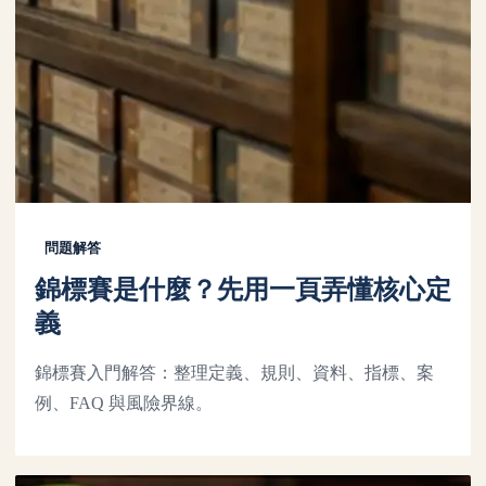
問題解答
錦標賽是什麼？先用一頁弄懂核心定
義
錦標賽入門解答：整理定義、規則、資料、指標、案
例、FAQ 與風險界線。