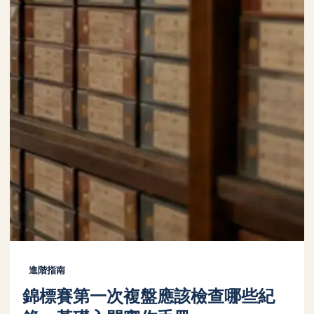
進階指南
錦標賽第一次複盤應該檢查哪些紀