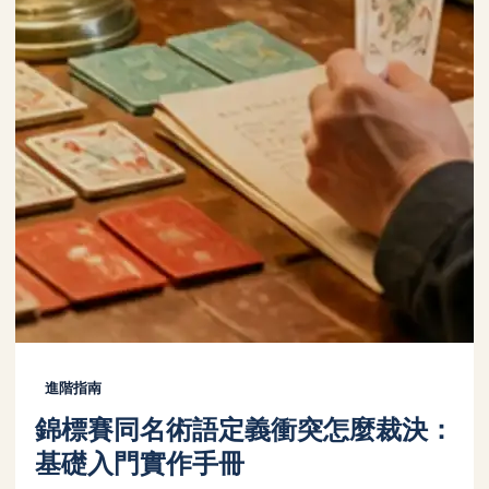
進階指南
錦標賽同名術語定義衝突怎麼裁決：
基礎入門實作手冊