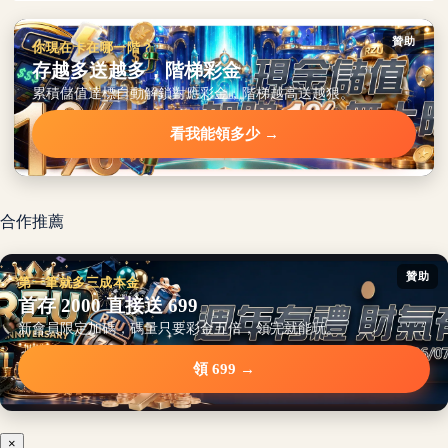
贊助
你現在卡在哪一階？
存越多送越多，階梯彩金
累積儲值達標自動解鎖對應彩金，階梯越高送越狠。
看我能領多少 →
合作推薦
贊助
第一筆就多三成本金
首存 2000 直接送 699
新會員限定加碼，碼量只要彩金五倍，領完就能玩。
領 699 →
×