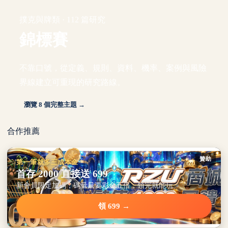
撲克與牌類 · 112 篇研究
錦標賽
不靠口號，從定義、規則、資料、機率、案例與風險
界線建立可重現的研究路線。
瀏覽 8 個完整主題 →
合作推薦
贊助
第一筆就多三成本金
首存 2000 直接送 699
新會員限定加碼，碼量只要彩金五倍，領完就能玩。
領 699 →