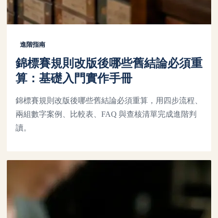
進階指南
錦標賽規則改版後哪些舊結論必須重
算：基礎入門實作手冊
錦標賽規則改版後哪些舊結論必須重算，用四步流程、
兩組數字案例、比較表、FAQ 與查核清單完成進階判
讀。