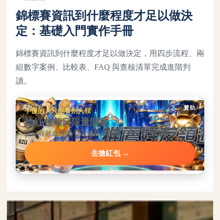
錦標賽資訊到什麼程度才足以做決
定：基礎入門實作手冊
錦標賽資訊到什麼程度才足以做決定，用四步流程、兩
組數字案例、比較表、FAQ 與查核清單完成進階判
讀。
贊助
手慢的人只能看別人領
搶紅包每日限量開放
當日存款達標即可到首頁搶紅包，手速決定金額。
去搶紅包 →