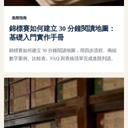
進階指南
錦標賽如何建立 30 分鐘閱讀地圖：
基礎入門實作手冊
錦標賽如何建立 30 分鐘閱讀地圖，用四步流程、兩組
數字案例、比較表、FAQ 與查核清單完成進階判讀。