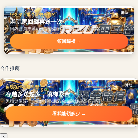
贊助
很久沒回來？這包是你的
老玩家回歸再送一次
回鍋會員專屬彩金，優惠頁面一鍵領取不用問客服。
領回歸禮 →
合作推薦
贊助
你現在卡在哪一階？
存越多送越多，階梯彩金
累積儲值達標自動解鎖對應彩金，階梯越高送越狠。
看我能領多少 →
×