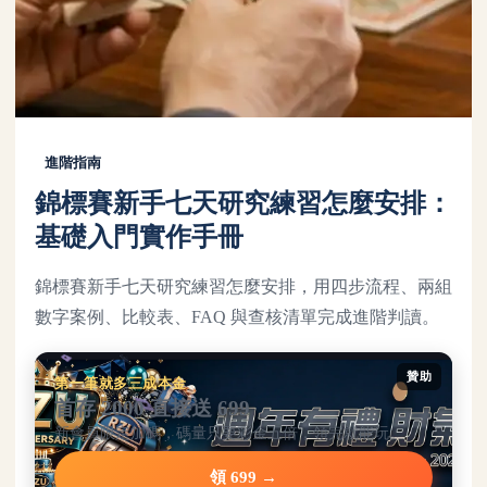
進階指南
錦標賽新手七天研究練習怎麼安排：
基礎入門實作手冊
錦標賽新手七天研究練習怎麼安排，用四步流程、兩組
數字案例、比較表、FAQ 與查核清單完成進階判讀。
贊助
第一筆就多三成本金
首存 2000 直接送 699
新會員限定加碼，碼量只要彩金五倍，領完就能玩。
領 699 →