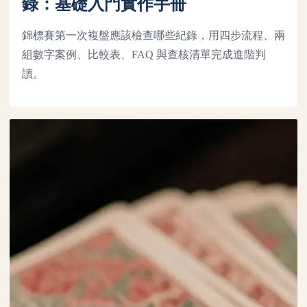
錄：基礎入門實作手冊
錦標賽第一次複盤應該檢查哪些紀錄，用四步流程、兩
組數字案例、比較表、FAQ 與查核清單完成進階判
讀。