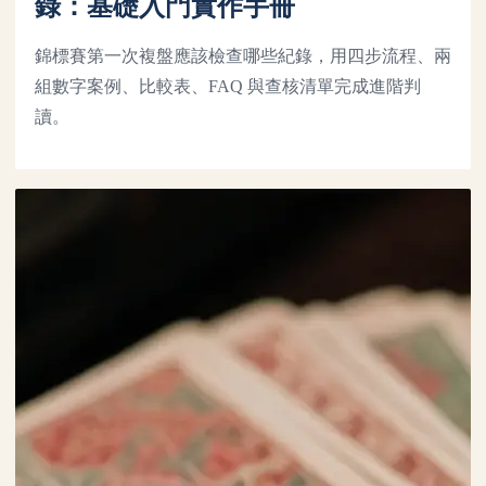
錄：基礎入門實作手冊
錦標賽第一次複盤應該檢查哪些紀錄，用四步流程、兩
組數字案例、比較表、FAQ 與查核清單完成進階判
讀。