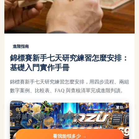
進階指南
錦標賽新手七天研究練習怎麼安排：
基礎入門實作手冊
錦標賽新手七天研究練習怎麼安排，用四步流程、兩組
數字案例、比較表、FAQ 與查核清單完成進階判讀。
贊助
你現在卡在哪一階？
存越多送越多，階梯彩金
累積儲值達標自動解鎖對應彩金，階梯越高送越狠。
看我能領多少 →