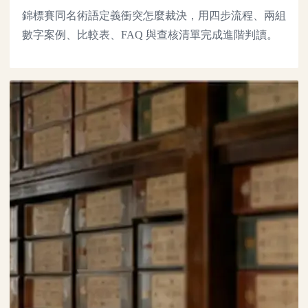
錦標賽同名術語定義衝突怎麼裁決，用四步流程、兩組
數字案例、比較表、FAQ 與查核清單完成進階判讀。