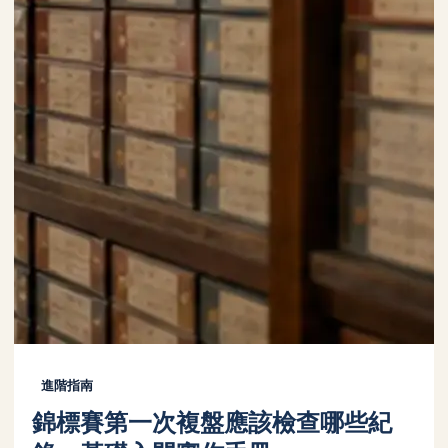
進階指南
錦標賽第一次複盤應該檢查哪些紀