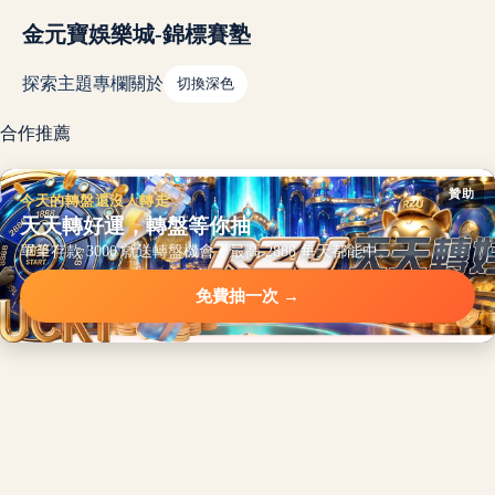
金元寶娛樂城-錦標賽塾
探索
主題
專欄
關於
切換深色
合作推薦
贊助
今天的轉盤還沒人轉走
天天轉好運，轉盤等你抽
單筆存款 3000 就送轉盤機會，最高 2888 每天都能中。
免費抽一次 →