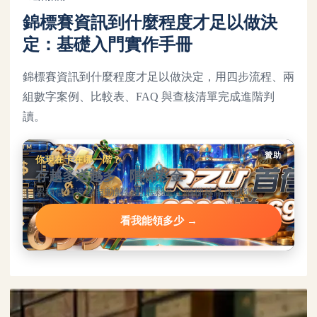
錦標賽資訊到什麼程度才足以做決
定：基礎入門實作手冊
錦標賽資訊到什麼程度才足以做決定，用四步流程、兩
組數字案例、比較表、FAQ 與查核清單完成進階判
讀。
贊助
你現在卡在哪一階？
存越多送越多，階梯彩金
累積儲值達標自動解鎖對應彩金，階梯越高送越狠。
看我能領多少 →