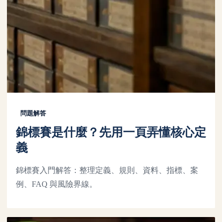
問題解答
錦標賽是什麼？先用一頁弄懂核心定
義
錦標賽入門解答：整理定義、規則、資料、指標、案
例、FAQ 與風險界線。