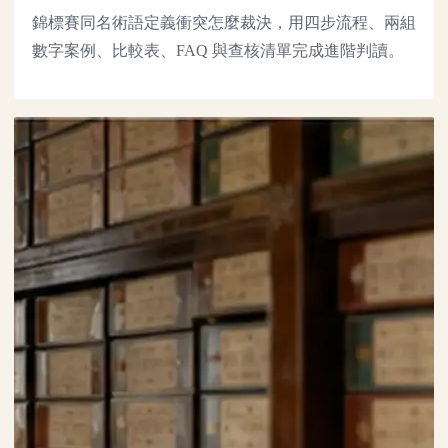
錦標賽同名術語定義衝突怎麼裁決，用四步流程、兩組
數字案例、比較表、FAQ 與查核清單完成進階判讀。