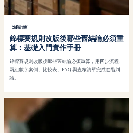
進階指南
錦標賽規則改版後哪些舊結論必須重
算：基礎入門實作手冊
錦標賽規則改版後哪些舊結論必須重算，用四步流程、
兩組數字案例、比較表、FAQ 與查核清單完成進階判
讀。