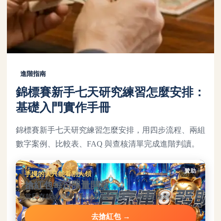
進階指南
錦標賽新手七天研究練習怎麼安排：
基礎入門實作手冊
錦標賽新手七天研究練習怎麼安排，用四步流程、兩組
數字案例、比較表、FAQ 與查核清單完成進階判讀。
贊助
手慢的人只能看別人領
搶紅包每日限量開放
當日存款達標即可到首頁搶紅包，手速決定金額。
去搶紅包 →