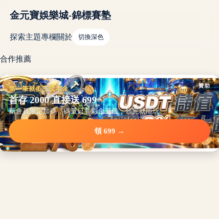
金元寶娛樂城-錦標賽塾
探索
主題
專欄
關於
切換深色
合作推薦
贊助
第一筆就多三成本金
首存 2000 直接送 699
新會員限定加碼，碼量只要彩金五倍，領完就能玩。
領 699 →