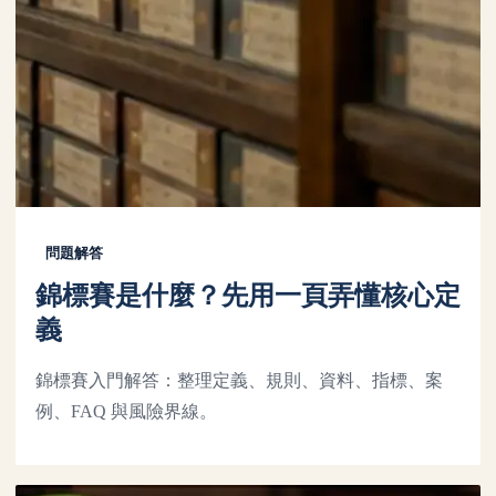
問題解答
錦標賽是什麼？先用一頁弄懂核心定
義
錦標賽入門解答：整理定義、規則、資料、指標、案
例、FAQ 與風險界線。