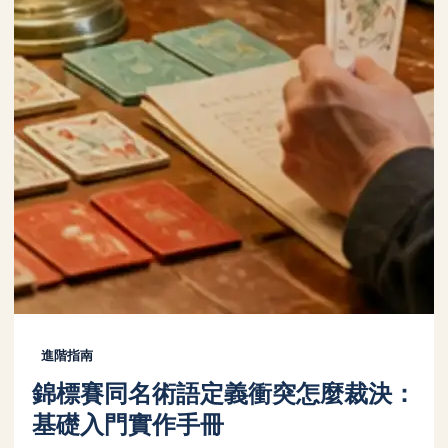
進階指南
錦標賽同名術語定義衝突怎麼裁決：
基礎入門實作手冊