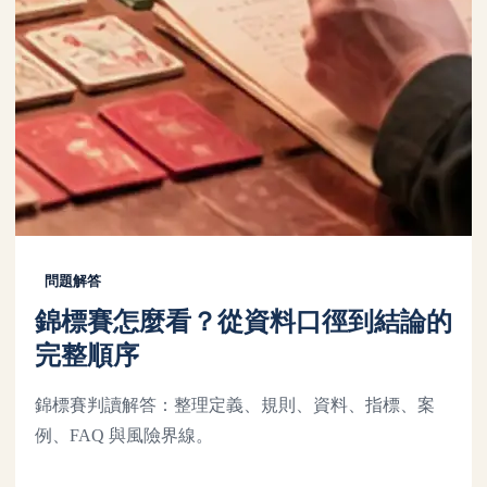
問題解答
錦標賽怎麼看？從資料口徑到結論的
完整順序
錦標賽判讀解答：整理定義、規則、資料、指標、案
例、FAQ 與風險界線。