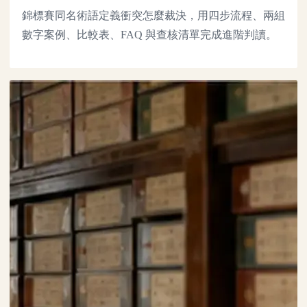
錦標賽同名術語定義衝突怎麼裁決，用四步流程、兩組
數字案例、比較表、FAQ 與查核清單完成進階判讀。