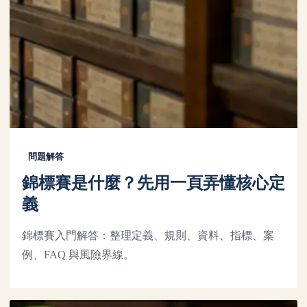
問題解答
錦標賽是什麼？先用一頁弄懂核心定
義
錦標賽入門解答：整理定義、規則、資料、指標、案
例、FAQ 與風險界線。