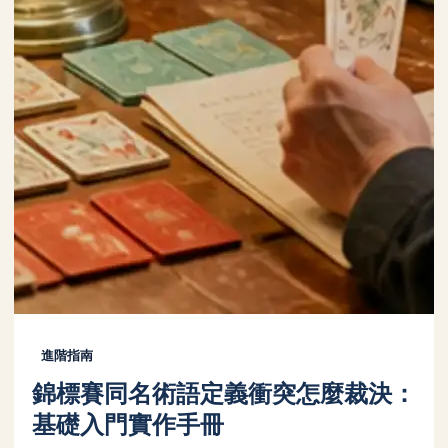
進階指南
錦標賽同名術語定義衝突怎麼裁決：
基礎入門實作手冊