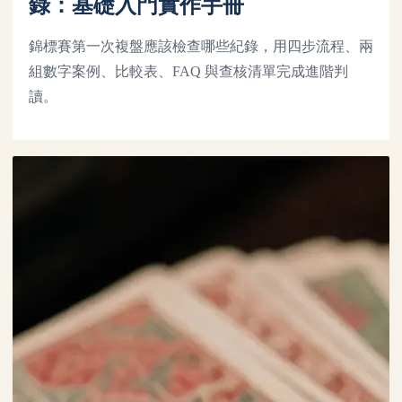
錄：基礎入門實作手冊
錦標賽第一次複盤應該檢查哪些紀錄，用四步流程、兩
組數字案例、比較表、FAQ 與查核清單完成進階判
讀。