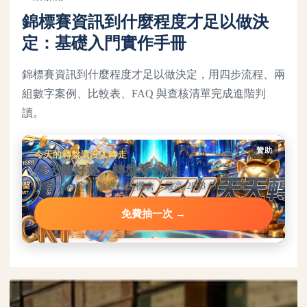
錦標賽資訊到什麼程度才足以做決
定：基礎入門實作手冊
錦標賽資訊到什麼程度才足以做決定，用四步流程、兩
組數字案例、比較表、FAQ 與查核清單完成進階判
讀。
贊助
今天的轉盤還沒人轉走
天天轉好運，轉盤等你抽
單筆存款 3000 就送轉盤機會，最高 2888 每天都能中。
免費抽一次 →