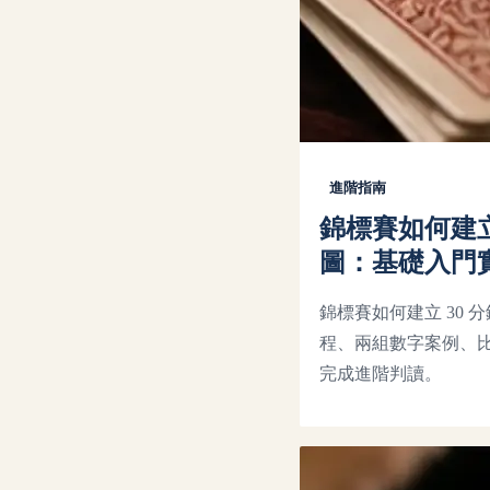
進階指南
錦標賽如何建立
圖：基礎入門
錦標賽如何建立 30 
程、兩組數字案例、比
完成進階判讀。