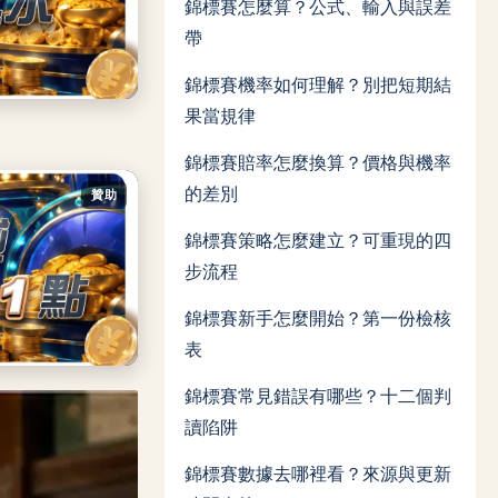
錦標賽怎麼算？公式、輸入與誤差
帶
錦標賽機率如何理解？別把短期結
果當規律
錦標賽賠率怎麼換算？價格與機率
的差別
贊助
錦標賽策略怎麼建立？可重現的四
步流程
錦標賽新手怎麼開始？第一份檢核
表
錦標賽常見錯誤有哪些？十二個判
讀陷阱
錦標賽數據去哪裡看？來源與更新