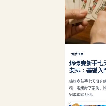
進階指南
錦標賽新手七
安排：基礎入
錦標賽新手七天研究
程、兩組數字案例、比
完成進階判讀。