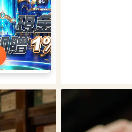
贊助
，
鎖
送