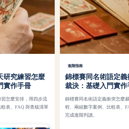
進階指南
天研究練習怎麼
錦標賽同名術語定義
門實作手冊
裁決：基礎入門實作
練習怎麼安排，用四步流
錦標賽同名術語定義衝突怎麼
較表、FAQ 與查核清單
程、兩組數字案例、比較表、FA
完成進階判讀。