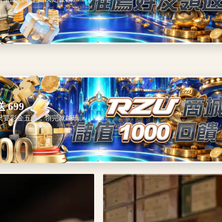
 699
只要彩金五倍，領完就能玩。