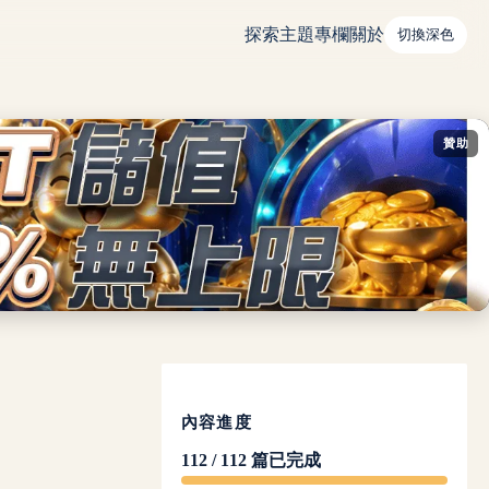
探索
主題
專欄
關於
切換深色
贊助
內容進度
112 / 112 篇已完成