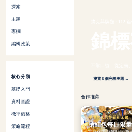
探索
主題
撲克與牌類 · 112 
專欄
錦標
編輯政策
不靠口號，從定義
核心分類
瀏覽 8 個完整主題 →
基礎入門
合作推薦
資料查證
機率價格
手慢的人只能看別人領
搶紅包每日限量
策略流程
當日存款達標即可到首