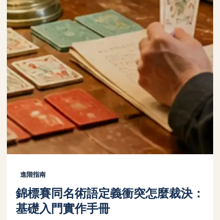
進階指南
錦標賽同名術語定義衝突怎麼裁決：
基礎入門實作手冊