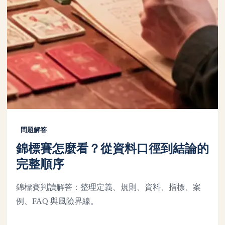
問題解答
錦標賽怎麼看？從資料口徑到結論的
完整順序
錦標賽判讀解答：整理定義、規則、資料、指標、案
例、FAQ 與風險界線。