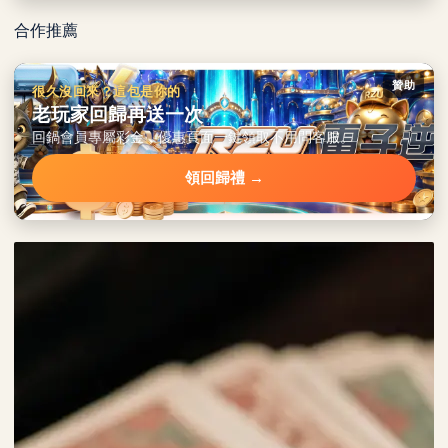
合作推薦
贊助
很久沒回來？這包是你的
老玩家回歸再送一次
回鍋會員專屬彩金，優惠頁面一鍵領取不用問客服。
領回歸禮 →