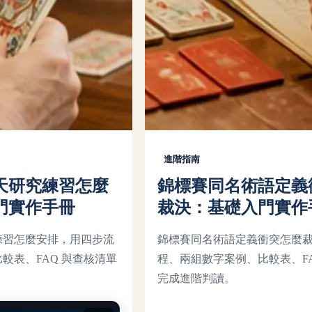
進階指南
天研究練習怎麼
錦標賽同名術語定義
門實作手冊
裁決：基礎入門實作
練習怎麼安排，用四步流
錦標賽同名術語定義衝突怎麼
較表、FAQ 與查核清單
程、兩組數字案例、比較表、FA
完成進階判讀。