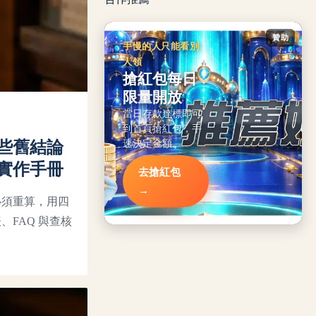
贊助
手慢的人只能看別
人領
搶紅包每日
限量開放
當日存款達標即可
到首頁搶紅包，手
速決定金額。
些舊結論
實作手冊
去搶紅包
→
必須重算，用四
FAQ 與查核