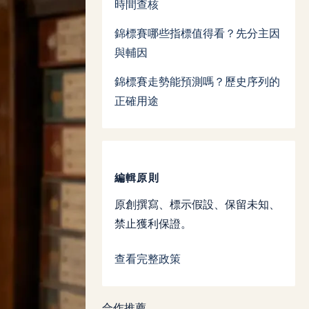
時間查核
錦標賽哪些指標值得看？先分主因
與輔因
錦標賽走勢能預測嗎？歷史序列的
正確用途
編輯原則
原創撰寫、標示假設、保留未知、
禁止獲利保證。
查看完整政策
合作推薦