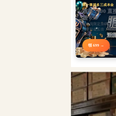
第一筆就多三成本金
首存 2000 直
送 699
新會員限定加碼，碼
只要彩金五倍，領完
能玩。
領 699 →